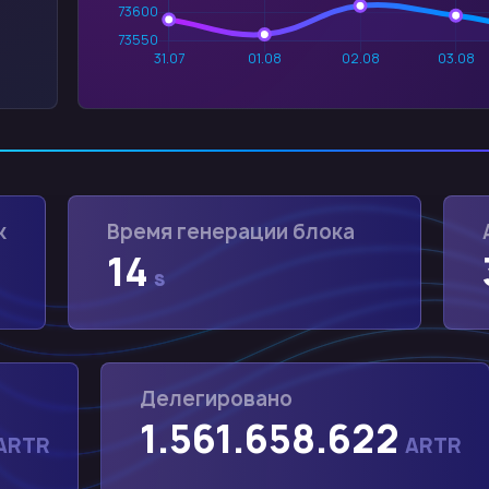
к
Время генерации блока
14
s
Делегировано
1.561.658.622
ARTR
ARTR