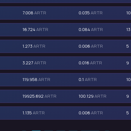
7.008
ARTR
0.035
ARTR
10
16.724
ARTR
0.084
ARTR
13
1.273
ARTR
0.006
ARTR
5
3.227
ARTR
0.016
ARTR
9
119.958
ARTR
0.1
ARTR
10
19925.692
ARTR
100.129
ARTR
9
1.135
ARTR
0.006
ARTR
5