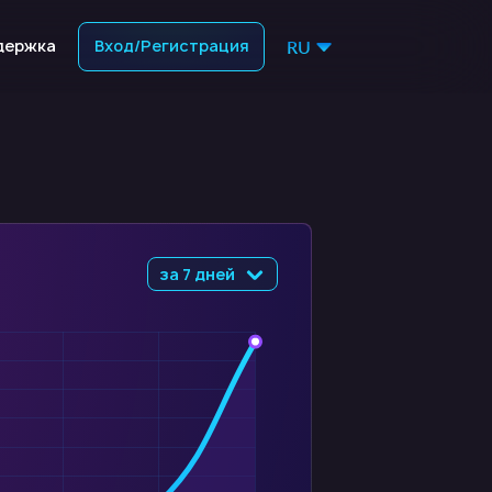
держка
Вход/Регистрация
RU
за 7 дней