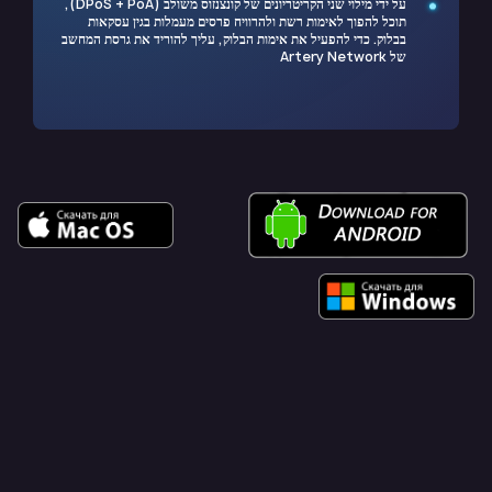
על ידי מילוי שני הקריטריונים של קונצנזוס משולב (DPoS + PoA),
תוכל להפוך לאימות רשת ולהרוויח פרסים מעמלות בגין עסקאות
בבלוק. כדי להפעיל את אימות הבלוק, עליך להוריד את גרסת המחשב
של Artery Network