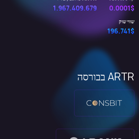
1.967.409.679
0.0001$
שווי שוק
196.741$
ARTR בבורסה