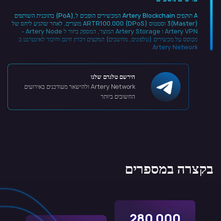
A תוקפים Artery Blockchain המכשירים הופכים ל,(PoA) בתוכנית השותפים
(Master)3 וסטטוס ARTR100.000 (DPoS) מוצרים. לאחר שהגיע ליחס של
Artery VPN ו Artery Storage המוצר, המספק ביזור ל Artery Node -
מבוסס על מכשירים (טלפונים, מחשבים) המקצים זיכרון חינם וחיבור לאינטרנט ב
Artery Network
הירשם טלגרם שלנו
Artery Network ולהישאר מעודכנים באירועים
החשובים ביותר
בקצרה במספרים
280 000