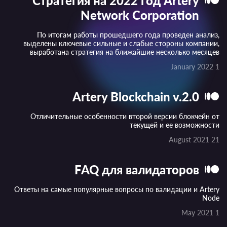
Стратегия на 2022 год Artery
Network Corporation
По итогам работы прошедшего года проведен анализ,
выделены ключевые сильные и слабые стороны компании,
выработана стратегия на ближайшие несколько месяцев
1 January 2022
Artery Blockchain v.2.0
Отличительные особенности второй версии блокчейн от
текущей и ее возможности
21 August 2021
FAQ для валидаторов
Ответы на самые популярные вопросы по валидации и Artery
Node
1 May 2021