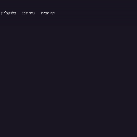
דף הבית
נייר לבן
בלוקצ'יין