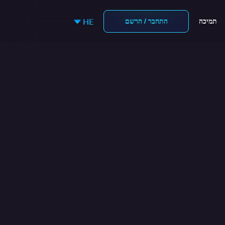
תמיכה
התחבר / הרשם
HE